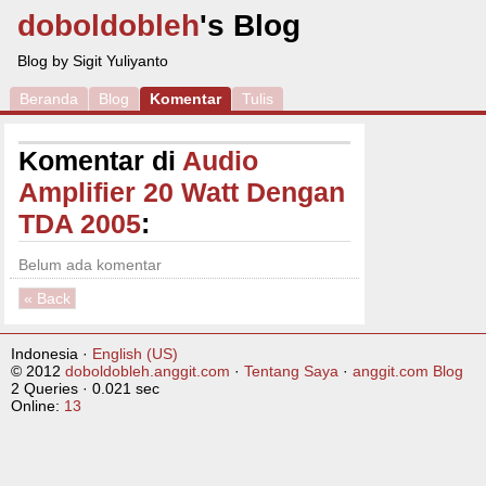
doboldobleh
's Blog
Blog by Sigit Yuliyanto
Beranda
Blog
Komentar
Tulis
Komentar di
Audio
Amplifier 20 Watt Dengan
TDA 2005
:
Belum ada komentar
«
Back
Indonesia ·
English (US)
© 2012
doboldobleh.anggit.com
·
Tentang Saya
·
anggit.com Blog
2 Queries · 0.021 sec
Online:
13